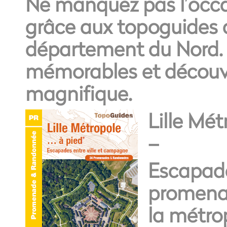
Ne manquez pas l’occa
grâce aux topoguides 
département du Nord.
mémorables et découvre
magnifique.
Lille Mét
–
Escapade
promena
la
métrop