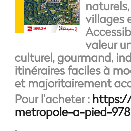
naturels,
villages
Accessib
valeur un
culturel, gourmand, indus
itinéraires
faciles à m
et
majoritairement ac
Pour l’acheter :
https:/
metropole-a-pied-978
.