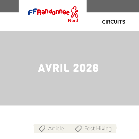
CIRCUITS
AVRIL 2026
Article
Fast Hiking
,